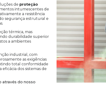
soluções de
proteção
timentos intumescentes de
tivamente a resistência
ndo segurança estrutural e
s.
eção térmica, mas
ndo durabilidade superior
ostos a ambientes
ção industrial, com
orosamente as exigências
ntindo total conformidade
 eficácia dos sistemas de
 através do nosso